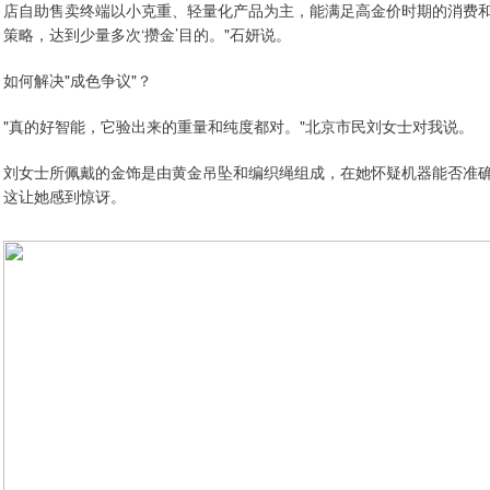
店自助售卖终端以小克重、轻量化产品为主，能满足高金价时期的消费
策略，达到少量多次‘攒金’目的。"石妍说。
如何解决"成色争议"？
"真的好智能，它验出来的重量和纯度都对。"北京市民刘女士对我说。
刘女士所佩戴的金饰是由黄金吊坠和编织绳组成，在她怀疑机器能否准确验
这让她感到惊讶。