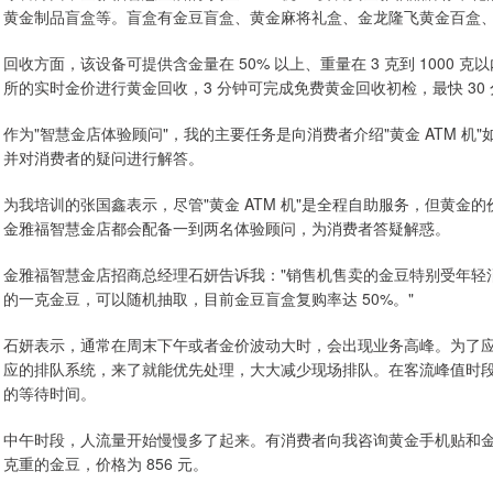
黄金制品盲盒等。盲盒有金豆盲盒、黄金麻将礼盒、金龙隆飞黄金百盒
回收方面，该设备可提供含金量在 50% 以上、重量在 3 克到 100
所的实时金价进行黄金回收，3 分钟可完成免费黄金回收初检，最快 30
作为"智慧金店体验顾问"，我的主要任务是向消费者介绍"黄金 ATM 
并对消费者的疑问进行解答。
为我培训的张国鑫表示，尽管"黄金 ATM 机"是全程自助服务，但黄
金雅福智慧金店都会配备一到两名体验顾问，为消费者答疑解惑。
金雅福智慧金店招商总经理石妍告诉我："销售机售卖的金豆特别受年轻消
的一克金豆，可以随机抽取，目前金豆盲盒复购率达 50%。"
石妍表示，通常在周末下午或者金价波动大时，会出现业务高峰。为了
应的排队系统，来了就能优先处理，大大减少现场排队。在客流峰值时
的等待时间。
中午时段，人流量开始慢慢多了起来。有消费者向我咨询黄金手机贴和金
克重的金豆，价格为 856 元。