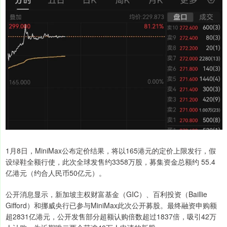
1月8日，MiniMax公布定价结果，将以165港元的定价上限发行，假
设绿鞋全额行使，此次全球发售约3358万股，募集资金总额约 55.4
亿港元（约合人民币50亿元）。
公开消息显示，新加坡主权财富基金（GIC）、百利投资（Baillie
Gifford）和挪威央行已参与MiniMax此次公开募股。最终融资申购额
超2831亿港元，公开发售部分超额认购倍数超过1837倍，吸引42万