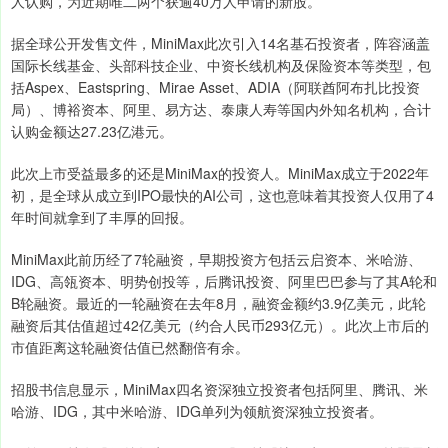
人认购，为近期唯二两个获逾40万人申请的新股。
据全球公开发售文件，MiniMax此次引入14名基石投资者，阵容涵盖
国际长线基金、头部科技企业、中资长线机构及保险资本等类型，包
括Aspex、Eastspring、Mirae Asset、ADIA（阿联酋阿布扎比投资
局）、博裕资本、阿里、易方达、泰康人寿等国内外知名机构，合计
认购金额达27.23亿港元。
此次上市受益最多的还是MiniMax的投资人。MiniMax成立于2022年
初，是全球从成立到IPO最快的AI公司，这也意味着其投资人仅用了4
年时间就拿到了丰厚的回报。
MiniMax此前历经了7轮融资，早期投资方包括云启资本、米哈游、
IDG、高瓴资本、明势创投等，后腾讯投资、阿里巴巴参与了其A轮和
B轮融资。最近的一轮融资在去年8月，融资金额约3.9亿美元，此轮
融资后其估值超过42亿美元（约合人民币293亿元）。此次上市后的
市值距离这轮融资估值已然翻倍有余。
招股书信息显示，MiniMax四名资深独立投资者包括阿里、腾讯、米
哈游、IDG，其中米哈游、IDG单列为领航资深独立投资者。