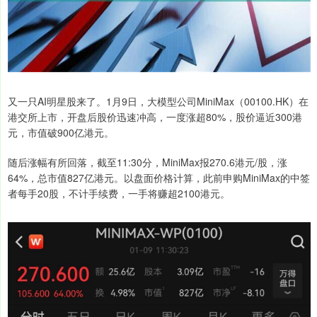
又一只AI明星股来了。1月9日，大模型公司MiniMax（00100.HK）在
港交所上市，开盘后股价迅速冲高，一度涨超80%，股价逼近300港
元，市值破900亿港元。
随后涨幅有所回落，截至11:30分，MiniMax报270.6港元/股，涨
64%，总市值827亿港元。以盘面价格计算，此前申购MiniMax的中签
者每手20股，不计手续费，一手将赚超2100港元。