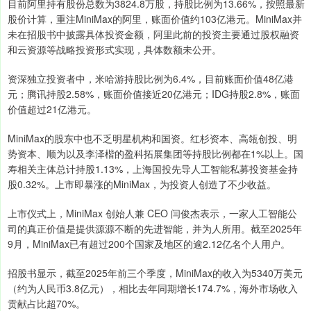
目前阿里持有股份总数为3824.8万股，持股比例为13.66%，按照最新
股价计算，重注MiniMax的阿里，账面价值约103亿港元。MiniMax并
未在招股书中披露具体投资金额，阿里此前的投资主要通过股权融资
和云资源等战略投资形式实现，具体数额未公开。
资深独立投资者中，米哈游持股比例为6.4%，目前账面价值48亿港
元；腾讯持股2.58%，账面价值接近20亿港元；IDG持股2.8%，账面
价值超过21亿港元。
MiniMax的股东中也不乏明星机构和国资。红杉资本、高瓴创投、明
势资本、顺为以及李泽楷的盈科拓展集团等持股比例都在1%以上。国
寿相关主体总计持股1.13%，上海国投先导人工智能私募投资基金持
股0.32%。上市即暴涨的MiniMax，为投资人创造了不少收益。
上市仪式上，MiniMax 创始人兼 CEO 闫俊杰表示，一家人工智能公
司的真正价值是提供源源不断的先进智能，并为人所用。截至2025年
9月，MiniMax已有超过200个国家及地区的逾2.12亿名个人用户。
招股书显示，截至2025年前三个季度，MiniMax的收入为5340万美元
（约为人民币3.8亿元），相比去年同期增长174.7%，海外市场收入
贡献占比超70%。