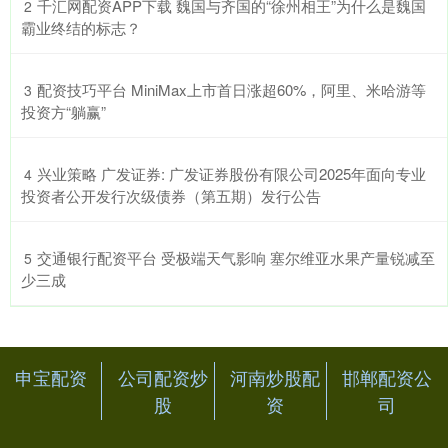
​千汇网配资APP下载 魏国与齐国的“徐州相王”为什么是魏国
2
霸业终结的标志？
​配资技巧平台 MiniMax上市首日涨超60%，阿里、米哈游等
3
投资方“躺赢”
​兴业策略 广发证券: 广发证券股份有限公司2025年面向专业
4
投资者公开发行次级债券（第五期）发行公告
​交通银行配资平台 受极端天气影响 塞尔维亚水果产量锐减至
5
少三成
申宝配资
公司配资炒
河南炒股配
邯郸配资公
股
资
司