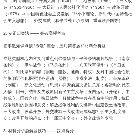
展”，时间轴重点：开国大典（1949）→ 土地改革（1950）→ 三大改
造（1953-1956）→ 大跃进与人民公社化运动（1958）→ 改革开放
（1978）→ 中国特色社会主义发展（邓小平理论、新时代中国特色社
会主义思想）→ 外交成就（和平共处五项原则、重返联合国等）
2. 专题归类法 —— 突破高频考点
把零散知识点按 “专题” 整合，应对简答题和材料分析题：
专题类型核心内容复习重点列强侵华与不平等条约鸦片战争（《南京
条约》）、甲午战争（《马关条约》）、八国联军侵华（《辛丑条
约》）对比条约内容（割地、赔款、通商、特权）及对中国社会性质
的影响近代化探索洋务运动（器物）、戊戌变法（制度）、辛亥革命
（制度）、新文化运动（思想）探索的层次递进关系；各运动的代表
人物、口号、结果及失败原因新民主主义革命五四运动（开端）、中
共成立、国共合作、抗日战争、解放战争中共在革命中的作用；抗日
战争胜利的原因和意义；解放战争胜利的关键新中国建设土地改革、
三大改造、改革开放、外交成就三大改造完成标志社会主义制度确
立；改革开放的起点（十一届三中全会）；外交政策的变化
3. 材料分析题解题技巧 —— 踩点得分