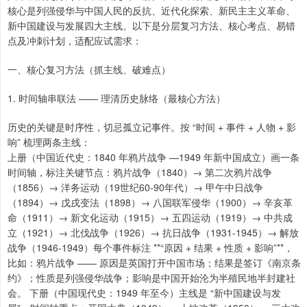
核心是列强侵华与中国人民的反抗、近代化探索、新民主主义革命、
新中国建设与发展四大主线。以下是分层复习方法、核心考点、易错
点及冲刺计划，适配应试需求：
一、核心复习方法（抓主线、破难点）
1. 时间轴串联法 —— 理清历史脉络（最核心方法）
历史的关键是时序性，切忌孤立记事件。按 “时间 + 事件 + 人物 + 影
响” 梳理两条主线：
上册（中国近代史：1840 年鸦片战争 —1949 年新中国成立）画一条
时间轴，标注关键节点：鸦片战争（1840）→ 第二次鸦片战争
（1856）→ 洋务运动（19世纪60-90年代）→ 甲午中日战争
（1894）→ 戊戌变法（1898）→ 八国联军侵华（1900）→ 辛亥革
命（1911）→ 新文化运动（1915）→ 五四运动（1919）→ 中共成
立（1921）→ 北伐战争（1926）→ 抗日战争（1931-1945）→ 解放
战争（1946-1949）每个事件标注 **“原因 + 结果 + 性质 + 影响”**，
比如：鸦片战争 —— 原因是英国打开中国市场；结果是签订《南京条
约》；性质是列强侵华战争；影响是中国开始沦为半殖民地半封建社
会。 下册（中国现代史：1949 年至今）主线是 “新中国建设与发