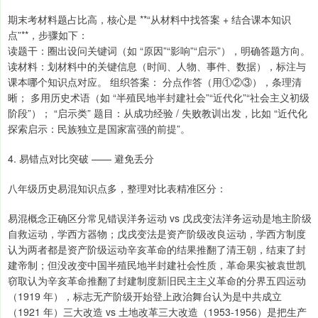
期末考材料题占比高，核心是 **“从材料中找答案 + 结合课本知识
点”**，步骤如下：
读题干：圈出设问关键词（如 “原因”“影响”“启示”），明确答题方向。
读材料：划材料中的关键信息（时间、人物、事件、数据），标注与
课本哪个知识点对应。 组织答案： 分点作答（用①②③），条理清
晰； 多用历史术语（如 “半殖民地半封建社会”“近代化”“社会主义初级
阶段”）； “启示类” 题目：从成功经验 / 失败教训出发，比如 “近代化
探索启示：民族独立是国家富强的前提”。
4. 易错点对比突破 —— 避免丢分
八年级历史易混知识点多，整理对比表精准区分：
易混概念正确区分常见错误洋务运动 vs 戊戌变法洋务运动是地主阶级
自救运动，学西方器物；戊戌变法是资产阶级改良运动，学西方制度
认为两者都是资产阶级运动辛亥革命的结果推翻了清王朝，结束了封
建帝制；但没改变中国半殖民地半封建社会性质，革命果实被袁世凯
窃取认为辛亥革命推翻了封建制度新旧民主主义革命的分界五四运动
（1919 年），标志无产阶级开始登上政治舞台认为是中共成立
（1921 年）三大改造 vs 土地改革三大改造（1953-1956）是把生产