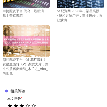
申捷配资平台 俄乌，最新消
51配资网 2026年，福星高照，
息！普京表态
4属相财源广进，事业进步，收
获满满
彩虹配资平台 《山花烂漫时》
女星兰西雅《V》杂志大片，野
性气质飒爽桀骜_木兰之_Abo_
向阳花
相关评论
本文评分
*