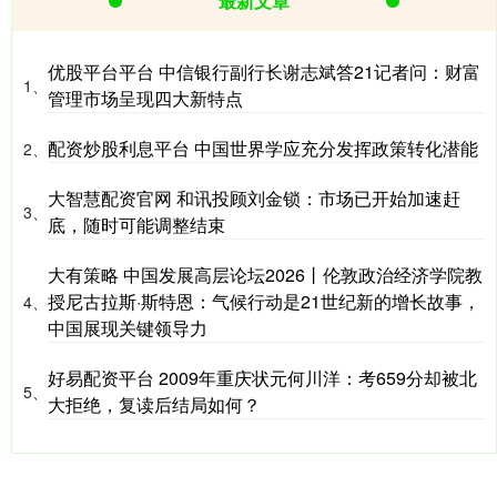
最新文章
优股平台平台 中信银行副行长谢志斌答21记者问：财富
1、
管理市场呈现四大新特点
配资炒股利息平台 中国世界学应充分发挥政策转化潜能
2、
大智慧配资官网 和讯投顾刘金锁：市场已开始加速赶
3、
底，随时可能调整结束
大有策略 中国发展高层论坛2026丨伦敦政治经济学院教
授尼古拉斯·斯特恩：气候行动是21世纪新的增长故事，
4、
中国展现关键领导力
好易配资平台 2009年重庆状元何川洋：考659分却被北
5、
大拒绝，复读后结局如何？