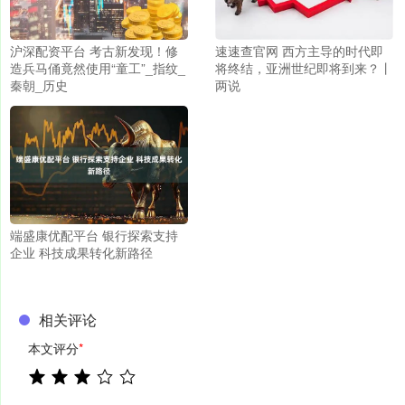
沪深配资平台 考古新发现！修
速速查官网 西方主导的时代即
造兵马俑竟然使用“童工”_指纹_
将终结，亚洲世纪即将到来？丨
秦朝_历史
两说
端盛康优配平台 银行探索支持
企业 科技成果转化新路径
相关评论
本文评分
*