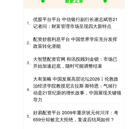
最新文章
优股平台平台 中信银行副行长谢志斌答21
1、
记者问：财富管理市场呈现四大新特点
配资炒股利息平台 中国世界学应充分发挥
2、
政策转化潜能
大智慧配资官网 和讯投顾刘金锁：市场已
3、
开始加速赶底，随时可能调整结束
大有策略 中国发展高层论坛2026丨伦敦政
治经济学院教授尼古拉斯·斯特恩：气候行
4、
动是21世纪新的增长故事，中国展现关键领
导力
好易配资平台 2009年重庆状元何川洋：考
5、
659分却被北大拒绝，复读后结局如何？