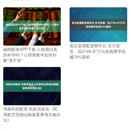
南京股票配资网平台 东方智
融凯配资APP下载 人格测试真
造：拟2748.87万元收购赛孚机
的科学吗？心理测量学如何判
械70%股权
断“准不准”
鸿泰利创配资 民航局发布《民
用航空货物运输备案事项实施办
法》