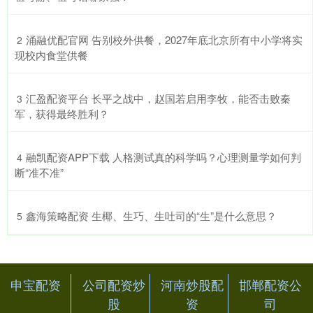
​涌融优配官网 告别校外供餐，2027年底北京所有中小学将实
2
现校内食堂供餐
​汇盈配资平台 长平之战中，赵国若启用李牧，能否击败秦
3
军，获得最终胜利？
​融凯配资APP下载 人格测试真的科学吗？心理测量学如何判
4
断“准不准”
​鑫海策略配资 生椰、生巧、生吐司的“生”是什么意思？
5
申宝配资
公司配资炒
河南炒股配
邯郸配资公
股
资
司