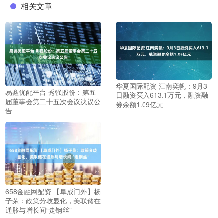
相关文章
华夏国际配资 江南奕帆：9月3
易鑫优配平台 秀强股份：第五
日融资买入613.1万元，融资融
届董事会第二十五次会议决议公
券余额1.09亿元
告
658金融网配资 【阜成门外】杨
子荣：政策分歧显化，美联储在
通胀与增长间“走钢丝”