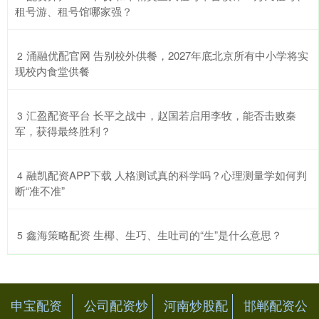
租号游、租号馆哪家强？
​涌融优配官网 告别校外供餐，2027年底北京所有中小学将实
2
现校内食堂供餐
​汇盈配资平台 长平之战中，赵国若启用李牧，能否击败秦
3
军，获得最终胜利？
​融凯配资APP下载 人格测试真的科学吗？心理测量学如何判
4
断“准不准”
​鑫海策略配资 生椰、生巧、生吐司的“生”是什么意思？
5
申宝配资
公司配资炒
河南炒股配
邯郸配资公