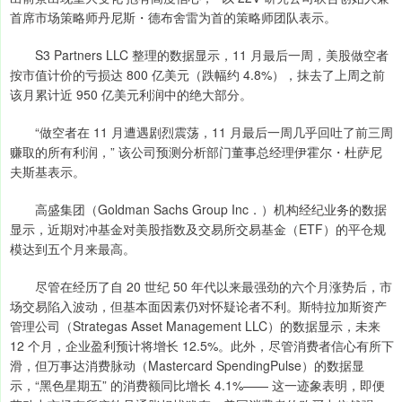
首席市场策略师丹尼斯・德布舍雷为首的策略师团队表示。
S3 Partners LLC 整理的数据显示，11 月最后一周，美股做空者
按市值计价的亏损达 800 亿美元（跌幅约 4.8%），抹去了上周之前
该月累计近 950 亿美元利润中的绝大部分。
“做空者在 11 月遭遇剧烈震荡，11 月最后一周几乎回吐了前三周
赚取的所有利润，” 该公司预测分析部门董事总经理伊霍尔・杜萨尼
夫斯基表示。
高盛集团（Goldman Sachs Group Inc．）机构经纪业务的数据
显示，近期对冲基金对美股指数及交易所交易基金（ETF）的平仓规
模达到五个月来最高。
尽管在经历了自 20 世纪 50 年代以来最强劲的六个月涨势后，市
场交易陷入波动，但基本面因素仍对怀疑论者不利。斯特拉加斯资产
管理公司（Strategas Asset Management LLC）的数据显示，未来
12 个月，企业盈利预计将增长 12.5%。此外，尽管消费者信心有所下
滑，但万事达消费脉动（Mastercard SpendingPulse）的数据显
示，“黑色星期五” 的消费额同比增长 4.1%—— 这一迹象表明，即便