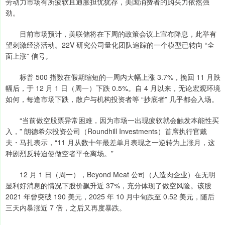
劳动力市场有所疲软且通胀担忧犹存，美国消费者的购买力依然强
劲。
目前市场预计，美联储将在下周的政策会议上宣布降息，此举有
望刺激经济活动。22V 研究公司量化团队追踪的一个模型已转向 “全
面上涨” 信号。
标普 500 指数在假期缩短的一周内大幅上涨 3.7%，挽回 11 月跌
幅后，于 12 月 1 日（周一）下跌 0.5%。自 4 月以来，无论宏观环境
如何，每逢市场下跌，散户与机构投资者等 “抄底者” 几乎都会入场。
“当前做空股票异常困难，因为市场一出现疲软就会触发本能性买
入，” 朗德希尔投资公司（Roundhill Investments）首席执行官戴
夫・马扎表示，“11 月从数十年最差单月表现之一逆转为上涨月，这
种剧烈反转迫使做空者平仓离场。”
12 月 1 日（周一），Beyond Meat 公司（人造肉企业）在无明
显利好消息的情况下股价飙升近 37%，充分体现了做空风险。该股
2021 年曾突破 190 美元，2025 年 10 月中旬跌至 0.52 美元，随后
三天内暴涨近 7 倍，之后又再度暴跌。