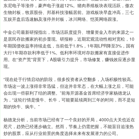
东尼电子等涨停，豪声电子涨超12%。猪肉养殖板块表现活跃，傲农
生物封板，牧原股份、邦基科技涨幅居前。游戏板块早盘冲高，三七
互娱开盘后迅速触及涨停并封板，冰川网络、恺英网络跟涨。
中金公司最新研报指出，市场活跃度提升、增量资金入市的来源之一
是居民存款搬家的初步显现。研报称，近期宏观流动性相对宽松，10
年期国债收益率持续走低，当前低于1.8%，1年期LPR降至3%，国有
大行1年期存款利率低于1%。低利率环境对存款搬家有直接促进作
用。在“资产荒”背景下，A股吸引力提升，市场修复，赚钱效应逐步显
现。
“现在处于行情启动的阶段，很多投资者从空翻多，入场积极性较高。
市场这一波上涨得非常迅猛，但这并非常态，在大幅上涨之后，可能
会出现一些获利了结的调整。”前海开源基金首席经济学家杨德龙认
为，“这轮行情是慢牛、长牛，可能要延续两到三年的时间，而不是短
期的快牛、疯牛。”
杨德龙分析，当前市场已经有了一个良好的开局，4000点大关也近在
咫尺，趋势已经逐步确立。然而，节奏上仍需把握，不能盲目追涨热
炒的股票，应从行业前景的角度选择未来有发展潜力的公司。