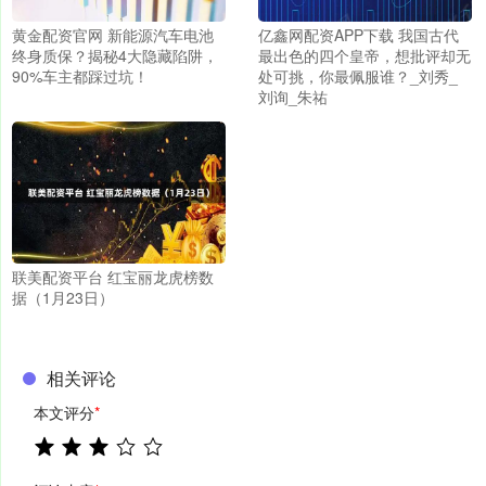
黄金配资官网 新能源汽车电池
亿鑫网配资APP下载 我国古代
终身质保？揭秘4大隐藏陷阱，
最出色的四个皇帝，想批评却无
90%车主都踩过坑！
处可挑，你最佩服谁？_刘秀_
刘询_朱祐
联美配资平台 红宝丽龙虎榜数
据（1月23日）
相关评论
本文评分
*