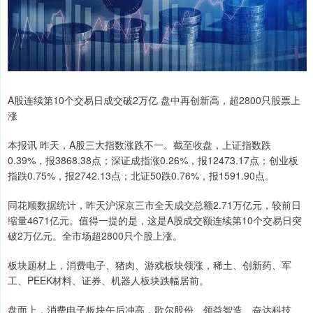
A股连续第10个交易日成交破2万亿 盘中再创新高，超2800只股票上
涨
本报讯 昨天，A股三大指数涨跌不一。截至收盘，上证指数跌
0.39%，报3868.38点；深证成指涨0.26%，报12473.17点；创业板
指跌0.75%，报2742.13点；北证50跌0.76%，报1591.90点。
同花顺数据统计，昨天沪深京三市全天成交总额2.71万亿元，较前日
缩量4671亿元。值得一提的是，这是A股成交额连续第10个交易日突
破2万亿元。全市场超2800只个股上涨。
板块题材上，消费电子、猪肉、游戏板块领涨，稀土、创新药、军
工、PEEK材料、证券、机器人板块跌幅居前。
盘面上，消费电子板块午后冲高，歌尔股份、领益智造、奋达科技、