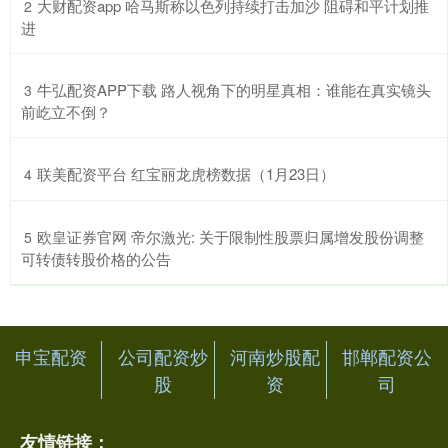
​大财配资app 哈马斯称以色列持续打击加沙 阻碍和平计划推
2
进
​牛弘配资APP下载 路人视角下的明星真相：谁能在真实镜头
3
前屹立不倒？
​联美配资平台 红宝丽龙虎榜数据（1月23日）
4
​欧皇证券官网 帝尔激光: 关于限制性股票归属增发股份调整
5
可转债转股价格的公告
申宝配资
公司配资炒
河南炒股配
邯郸配资公
股
资
司
友情链接：