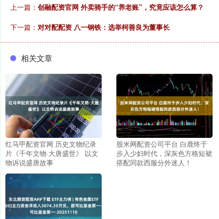
上一篇：
创融配资官网 外卖骑手的“养老账”，究竟应该怎么算？
下一篇：
对对配配资 八一钢铁：选举柯善良为董事长
相关文章
红马甲配资官网 历史文物纪录
股米网配资公司平台 白鹿终于
片《千年文物·大唐盛世》 以文
步入少妇时代，深灰色方格短裙
物诉说盛唐故事
搭配同款西服分外迷人！