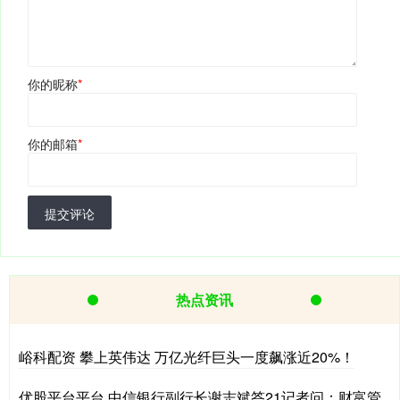
你的昵称
*
你的邮箱
*
提交评论
热点资讯
峪科配资 攀上英伟达 万亿光纤巨头一度飙涨近20%！
优股平台平台 中信银行副行长谢志斌答21记者问：财富管