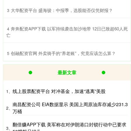
​大华配资平台 盛海骏：中报季，选股能否仅凭财报？
3
​奔奔配资APP下载 以军持续袭击加沙地带 12日已致超60人死
4
亡
​创融配资官网 外卖骑手的“养老账”，究竟应该怎么算？
5
最新文章
线上股票配资平台 对冲基金，加速“逃离”美股
1、
南昌配资公司 EIA数据显示 美国上周原油库存减少231.3
2、
万桶
翻倍赚APP下载 美军称在对伊朗港口封锁行动中已要求
3、