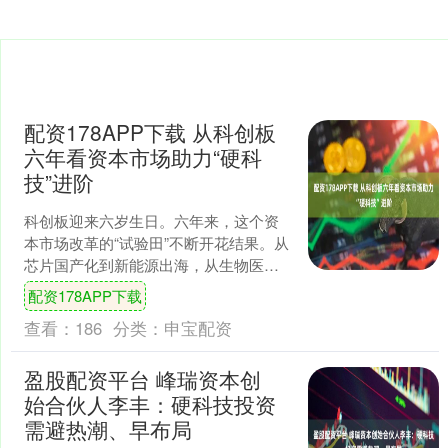
配资178APP下载 从科创板
六年看资本市场助力“硬科
技”进阶
科创板迎来六岁生日。六年来，这个资
本市场改革的“试验田”不断开花结果。从
芯片国产化到新能源出海，从生物医药
突破到AI赋能千行百业，科创板....
配资178APP下载
查看：
186
分类：
申宝配资
盈股配资平台 峰瑞资本创
始合伙人李丰：硬科技投资
需避热潮、早布局