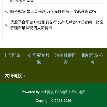
52艘船只掉头
峪科配资 攀上英伟达 万亿光纤巨头一度飙涨近20%！
4、
优股平台平台 中信银行副行长谢志斌答21记者问：财富
5、
管理市场呈现四大新特点
申宝配资
公司配资炒
河南炒股配
邯郸配资公
股
资
司
友情链接：
Powered by
申宝配资
RSS地图
HTML地图
Copyright
© 2023-2026